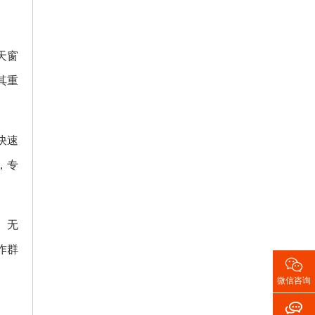
天窗
其重
快速
，专
。无
作群

微信咨询
