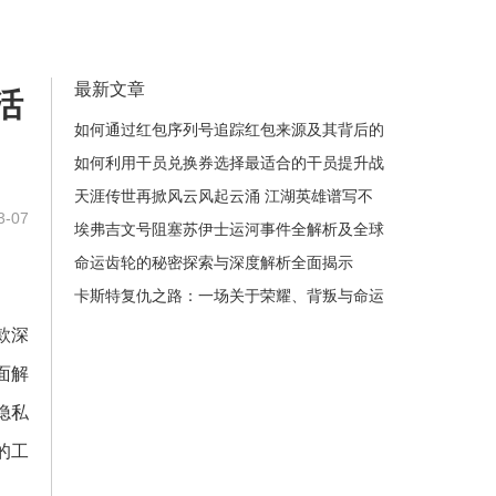
最新文章
活
如何通过红包序列号追踪红包来源及其背后的
交易信息
如何利用干员兑换券选择最适合的干员提升战
力与策略效率
天涯传世再掀风云风起云涌 江湖英雄谱写不
-07
朽传奇
埃弗吉文号阻塞苏伊士运河事件全解析及全球
航运影响分析
命运齿轮的秘密探索与深度解析全面揭示
DNF装备进阶的全新篇章
卡斯特复仇之路：一场关于荣耀、背叛与命运
的终极较量
款深
面解
隐私
的工